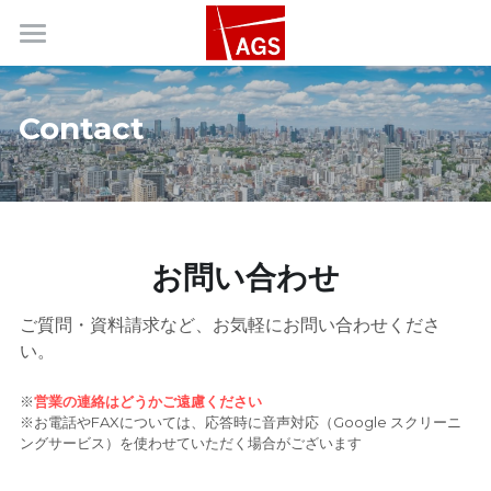
Home
Contact
About
Service
Company
お問い合わせ
Contact
ご質問・資料請求など、お気軽にお問い合わせくださ
Recruitment
い。
※
営業の連絡はどうかご遠慮ください
※お電話やFAXについては、応答時に音声対応（Google スクリーニ
ングサービス）を使わせていただく場合がございます