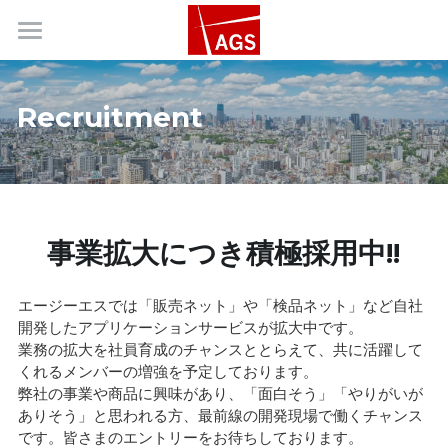
Home
Recruitment
About
Service
Company
事業拡大につき積極採用中!!
Contact
エージーエスでは「販売ネット」や「検品ネット」など自社
Recruitment
開発したアプリケーションサービスが拡大中です。
業務の拡大を社員育成のチャンスととらえて、共に活躍して
くれるメンバーの増強を予定しております。
弊社の事業や商品に興味があり、「面白そう」「やりがいが
ありそう」と思われる方、最前線の開発現場で働くチャンス
です。皆さまのエントリーをお待ちしております。